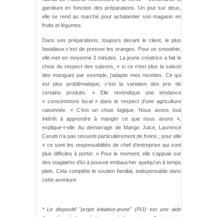
garniture en fonction des préparations. Un jour sur deux,
elle se rend au marché pour achalander son magasin en
fruits et légumes.
Dans ses préparations, toujours devant le client, le plus
fastidieux c’est de presser les oranges. Pour un smoothie,
elle met en moyenne 3 minutes. La jeune créatrice a fait le
choix du respect des saisons, « si ce n’est plus la saison
des mangues par exemple, j’adapte mes recettes. Ce qui
est plus problématique, c’est la variation des prix de
certains produits. » Elle revendique une tendance
« consommons local » dans le respect d’une agriculture
raisonnée. « C’est un choix logique. Nous avons tout
intérêt à apprendre à manger ce que nous avons »,
explique-t-elle. Au démarrage de Mango Juice, Laurence
Cerutti n’a pas ressenti particulièrement de freins ; pour elle
« ce sont les responsabilités de chef d’entreprise qui sont
plus difficiles à porter. » Pour le moment, elle s’appuie sur
des stagiaires d’ici à pouvoir embaucher quelqu’un à temps
plein. Cela complète le soutien familial, indispensable dans
cette aventure.
* Le dispositif "projet initiative-jeune" (PIJ) est une aide