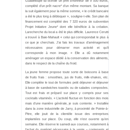
Guadeloupe lui octroie un prêt d’honneur de 9 000 euros,
complété d’un prêt nacre* d’un même montant. Sa banque
la suit également pour la même somme, « le crédit bancaire
a été le plus long à débloquer », souligne-t-elle. Son plan de
financement est complété des 7 320 euros de subvention
Projet Initiative Jeune* dont elle bénéficie à la création.
Larecherche du local a été le plus difficile. Laurence Cerutti
a trouvé à Baie-Mahault « celui qui correspondait le plus à
ce que je cherchais. J’ai fais les travaux d’aménagement
nécessaires pour démarrer mon activité et qu’il
corresponde à mon image. » Elle a dû notamment
aménager un espace dédié à la conservation des aliments,
dans le respect de la chaîne du froid.
La jeune femme propose toute sorte de boissons à base
de fruits frais : smoothies, jus de fruits, milk-shakes, etc.
Elle complète le tout de formules petit déjeuner et déjeuner
à base de sandwiches toastés ou de salades composées.
Tout est frais et préparé sur place y compris pour ses
cocktails vitaminés. « L’activité fluctue en fonction des mois
mais d’une manière générale, je suis contente. » Installée
dans la zone industrielle de Jarry, à proximité de Pointe-à-
Pitre, elle jouit de la clientèle issue des entreprises
implantées sur place. Du coup, elle n’est ouverte qu’en
semaine. Elle réserve le samedi aux courses, notamment à
l’achat du matériel nécessaire à la vente – contenants et